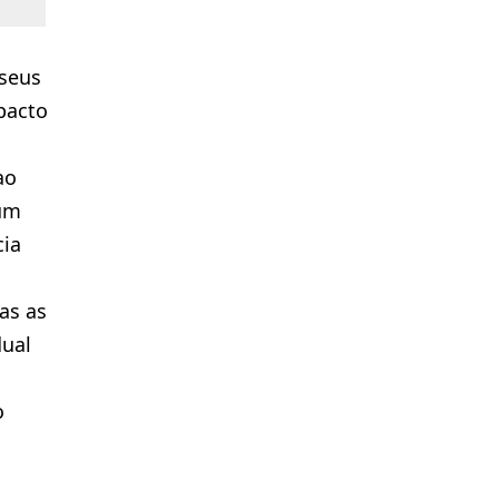
 seus
pacto
ao
 um
cia
as as
dual
o