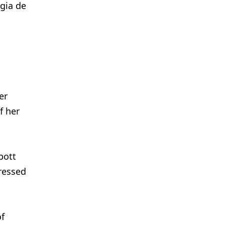
ogia de
er
f her
bott
ressed
of