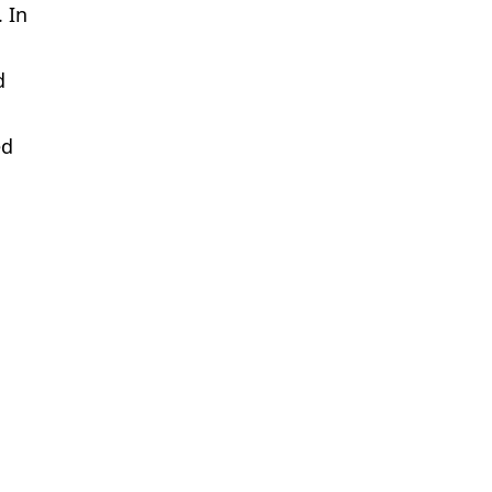
. In
d
ed