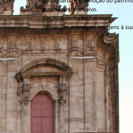
salvaguarda e promoção do patrimó
guarda deste arquivo.
Em 2026 venha visitar-nos!
Temos um mundo de imagens à su