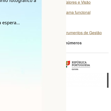
nio fotográfico à
Missão, Valores e Visão
Organograma funcional
a espera…
Equipa
Atos | Instrumentos de Gestão
CPF em números