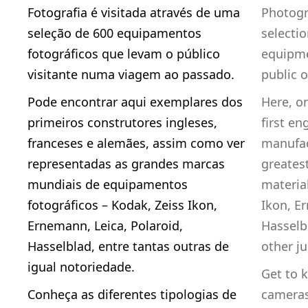
Fotografia é visitada através de uma
Photogr
seleção de 600 equipamentos
selecti
fotográficos que levam o público
equipmen
visitante numa viagem ao passado.
public o
Pode encontrar aqui exemplares dos
Here, o
primeiros construtores ingleses,
first e
franceses e alemães, assim como ver
manufac
representadas as grandes marcas
greates
mundiais de equipamentos
material
fotográficos – Kodak, Zeiss Ikon,
Ikon, E
Ernemann, Leica, Polaroid,
Hasselb
Hasselblad, entre tantas outras de
other ju
igual notoriedade.
Get to k
Conheça as diferentes tipologias de
cameras