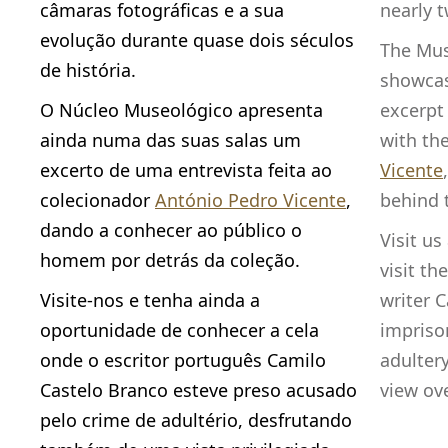
câmaras fotográficas e a sua
nearly t
evolução durante quase dois séculos
The Mus
de história.
showcas
O Núcleo Museológico apresenta
excerpt
ainda numa das suas salas um
with th
excerto de uma entrevista feita ao
Vicente
colecionador
António Pedro Vicente
,
behind t
dando a conhecer ao público o
Visit us
homem por detrás da coleção.
visit th
Visite-nos e tenha ainda a
writer 
oportunidade de conhecer a cela
impriso
onde o escritor português Camilo
adultery
Castelo Branco esteve preso acusado
view ove
pelo crime de adultério, desfrutando