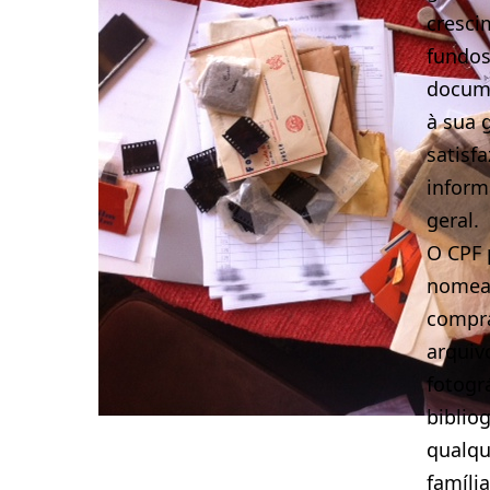
cresci
fundos
docume
à sua 
satisf
infor
geral.
O CPF 
nomead
compra
arquiv
fotogr
biblio
qualqu
famíli