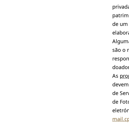
privad
patrim
de um 
elabor
Alguma
são o 
respon
doador
As
pro
devem 
de Ser
de Fot
eletrón
mail.c