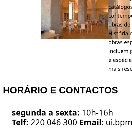
catálogos
contempo
obras de 
História 
obras esp
incluem 
e espécie
mais res
HORÁRIO E CONTACTOS
segunda a sexta:
10h-16h
Telf:
220 046 300
Email:
ui.bpm