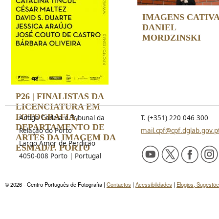
IMAGENS CATIVA
DANIEL
MORDZINSKI
P26 | FINALISTAS DA
LICENCIATURA EM
FOTOGRAFIA,
Antiga Cadeia e Tribunal da
T. (+351) 220 046 300
DEPARTAMENTO DE
Relação do Porto
mail.cpf@cpf.dglab.gov.p
ARTES DA IMAGEM DA
Largo Amor de Perdição
ESMAD/P. PORTO
4050-008 Porto | Portugal
© 2026 - Centro Português de Fotografia |
Contactos
|
Acessibilidades
|
Elogios, Sugestõ