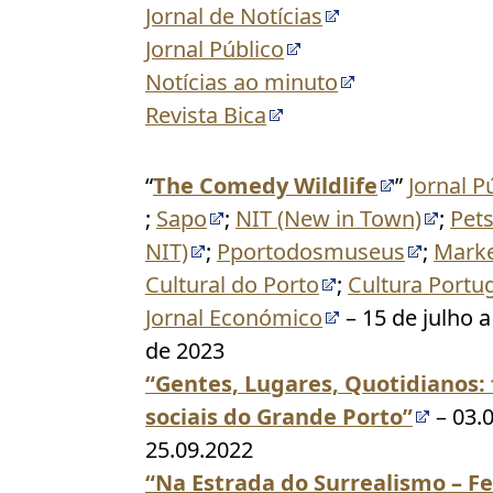
Jornal de Notícias
Jornal Público
Notícias ao minuto
Revista Bica
“
The Comedy Wildlife
”
Jornal P
;
Sapo
;
NIT (New in Town)
;
Pets
NIT)
;
Pportodosmuseus
;
Marke
Cultural do Porto
;
Cultura Portug
Jornal Económico
– 15 de julho 
de 2023
“Gentes, Lugares, Quotidianos: 
sociais do Grande Porto”
–
03.
25.09.2022
“Na Estrada do Surrealismo – F