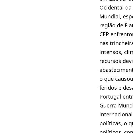
Ocidental da
Mundial, esp
região de Fla
CEP enfrentou
nas trinchei
intensos, cli
recursos dev
abastecimento
o que causou
feridos e des
Portugal ent
Guerra Mundi
internacionai
políticas, o 
políticos, c