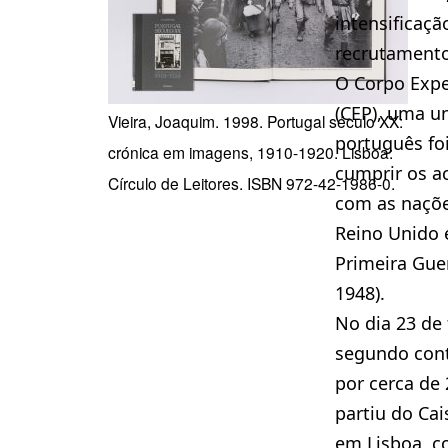
intensificaçã
recrutamento
O Corpo Expe
(CEP), uma u
Vieira, Joaquim. 1998. Portugal século XX:
português fo
crónica em imagens, 1910-1920. Lisboa:
cumprir os a
Círculo de Leitores. ISBN 972-42-1986-0.
com as nações
Reino Unido e
Primeira Gue
1948).
No dia 23 de 
segundo con
por cerca de
partiu do Cai
em Lisboa, c