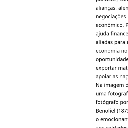
alianças, alé
negociações d
económico, P
ajuda financ
aliadas para e
economia no 
oportunidade
exportar mat
apoiar as naç
Na imagem d
uma fotograf
fotógrafo po
Benoliel (187
o emocionant
aos soldados