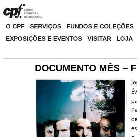
O CPF
SERVIÇOS
FUNDOS E COLEÇÕES
EXPOSIÇÕES E EVENTOS
VISITAR
LOJA
DOCUMENTO MÊS – 
Jo
Év
pa
Pa
d
es