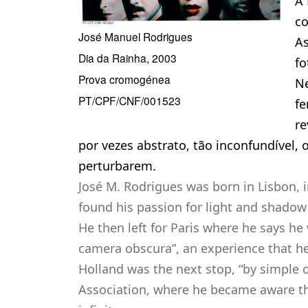
A 
co
José Manuel Rodrigues
As
Dia da Rainha, 2003
fo
Prova cromogénea
Ne
PT/CPF/CNF/001523
fe
re
por vezes abstrato, tão inconfundível
perturbarem.
José M. Rodrigues was born in Lisbon, 
found his passion for light and shadow f
He then left for Paris where he says he 
camera obscura”, an experience that he
Holland was the next stop, “by simple 
Association, where he became aware t