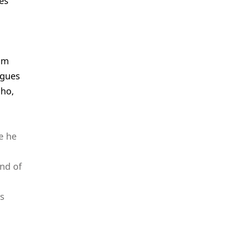
es
 um
igues
lho,
e he
ind of
ts