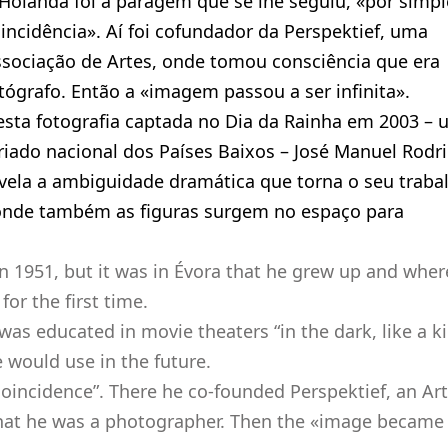
Holanda foi a paragem que se lhe seguiu, «por simpl
incidência». Aí foi cofundador da Perspektief, uma
sociação de Artes, onde tomou consciência que era
tógrafo. Então a «imagem passou a ser infinita».
sta fotografia captada no Dia da Rainha em 2003 –
riado nacional dos Países Baixos – José Manuel Rodr
vela a ambiguidade dramática que torna o seu traba
, onde também as figuras surgem no espaço para
in 1951, but it was in Évora that he grew up and wher
or the first time.
was educated in movie theaters “in the dark, like a k
 would use in the future.
coincidence”. There he co-founded Perspektief, an Ar
hat he was a photographer. Then the «image became