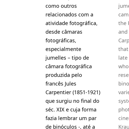
como outros
jume
relacionados com a
cam
atividade fotográfica,
the 
desde câmaras
and 
fotográficas,
Carp
especialmente
that
jumelles – tipo de
late
câmara fotográfica
who
produzida pelo
rese
francês Jules
bino
Carpentier (1851-1921)
vari
que surgiu no final do
syst
séc. XIX e cuja forma
pho
fazia lembrar um par
cin
de binóculos -, até a
Krau