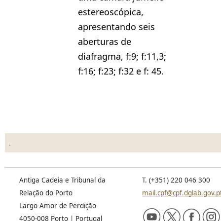
estereoscópica,
apresentando seis
aberturas de
diafragma, f:9; f:11,3;
f:16; f:23; f:32 e f: 45.
.
Antiga Cadeia e Tribunal da
T. (+351) 220 046 300
Relação do Porto
mail.cpf@cpf.dglab.gov.p
Largo Amor de Perdição
4050-008 Porto | Portugal