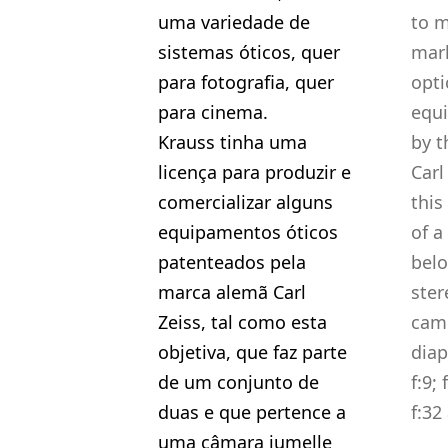
uma variedade de
to 
sistemas óticos, quer
mark
para fotografia, quer
opti
para cinema.
equ
Krauss tinha uma
by 
licença para produzir e
Carl
comercializar alguns
this
equipamentos óticos
of a
patenteados pela
belo
marca alemã Carl
ster
Zeiss, tal como esta
came
objetiva, que faz parte
diap
de um conjunto de
f:9; 
duas e que pertence a
f:32
uma câmara jumelle