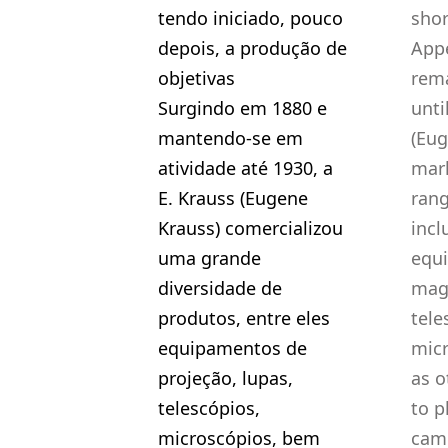
tendo iniciado, pouco
shor
depois, a produção de
Appe
objetivas
rema
Surgindo em 1880 e
unti
mantendo-se em
(Eug
atividade até 1930, a
mar
E. Krauss (Eugene
rang
Krauss) comercializou
incl
uma grande
equ
diversidade de
magn
produtos, entre eles
tele
equipamentos de
micr
projeção, lupas,
as o
telescópios,
to p
microscópios, bem
came