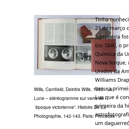
Tinha conhec
23 de março d
a primeira fot
Em 1840, o pr
Química da U
Nova Iorque, 
Unidos da Amé
Williams Drap
tirou a primei
Wills, Camfield, Deirdre Wills. 1980. “La
Lua que é con
Lune – stéréogramme sur verre de l
primeira da hi
´époque victorienne”. Histoire De La
astrofotografi
Photographie, 142-143. Paris: Princesse
um daguerreó