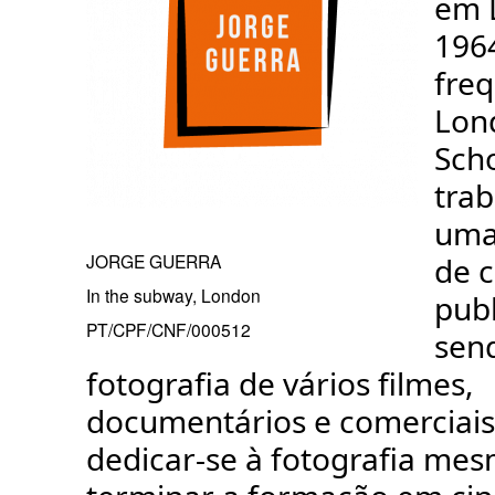
em 
1964
fre
Lon
Scho
tra
uma
JORGE GUERRA
de 
In the subway, London
publ
PT/CPF/CNF/000512
send
fotografia de vários filmes,
documentários e comerciai
dedicar-se à fotografia me