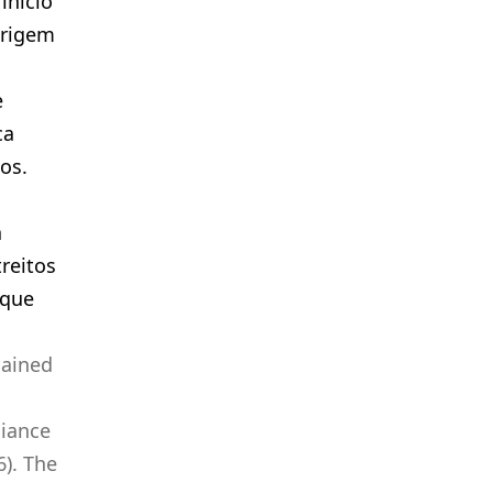
início
origem
e
ca
os.
a
treitos
 que
gained
liance
). The