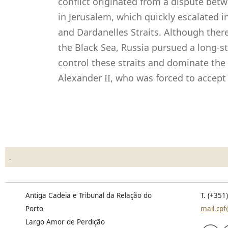
conflict originated from a dispute betw
in Jerusalem, which quickly escalated 
and Dardanelles Straits. Although ther
the Black Sea, Russia pursued a long-st
control these straits and dominate the
Alexander II, who was forced to accept s
.
Antiga Cadeia e Tribunal da Relação do
T. (+351
Porto
mail.cpf
Largo Amor de Perdição