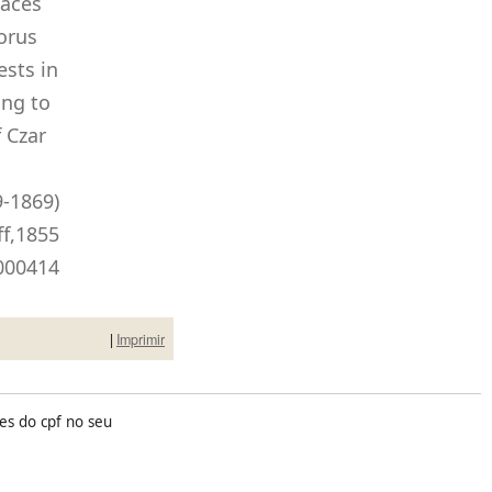
laces
porus
ests in
ing to
 Czar
-1869)
ff,1855
000414
|
Imprimir
es do cpf no seu