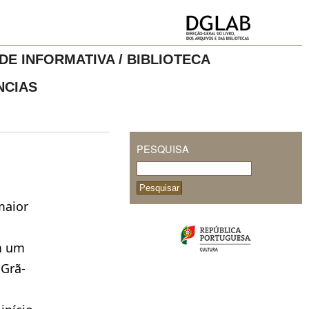
DE INFORMATIVA / BIBLIOTECA
NCIAS
PESQUISA
s
maior
im um
 Grã-
o