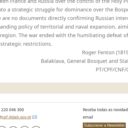
een France and Russia over the control of the Holy P
into a strategic struggle for dominance over the Bos
e are no documents directly confirming Russian inter
anding policy of territorial and naval expansion, aim
 region. The war ended with the humiliating defeat of
trategic restrictions.
Roger Fenton (1819
Balaklava, General Bosquet and Sta
PT/CPF/CNF/
) 220 046 300
Receba todas as novidad
@cpf.dglab.gov.pt
email