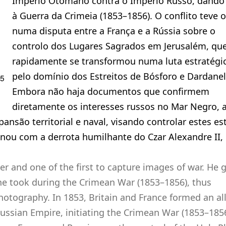
Império Otomano contra o Império Russo, dando 
à Guerra da Crimeia (1853–1856). O conflito teve 
numa disputa entre a França e a Rússia sobre o
controlo dos Lugares Sagrados em Jerusalém, qu
rapidamente se transformou numa luta estratégi
pelo domínio dos Estreitos de Bósforo e Dardanel
55
Embora não haja documentos que confirmem
diretamente os interesses russos no Mar Negro, 
ansão territorial e naval, visando controlar estes es
inou com a derrota humilhante do Czar Alexandre II,
r and one of the first to capture images of war. He 
he took during the Crimean War (1853–1856), thus
otography. In 1853, Britain and France formed an al
ussian Empire, initiating the Crimean War (1853–1856