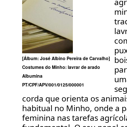
agr
mi
tra
lav
co
pu
boi
[Álbum: José Albino Pereira de Carvalho]
Costumes do Minho: lavrar de arado
par
Albumina
uma
PT/CPF/APV/001/0125/000001
seg
corda que orienta os anima
habitual no Minho, onde a p
feminina nas tarefas agrícol