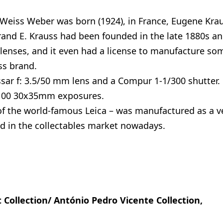
 Weiss Weber was born (1924), in France, Eugene Kra
rand E. Krauss had been founded in the late 1880s a
lenses, and it even had a license to manufacture so
ss brand.
ssar f: 3.5/50 mm lens and a Compur 1-1/300 shutter.
r 100 30x35mm exposures.
 of the world-famous Leica – was manufactured as a v
find in the collectables market nowadays.
Collection/ Ant
ó
nio Pedro Vicente Collection,