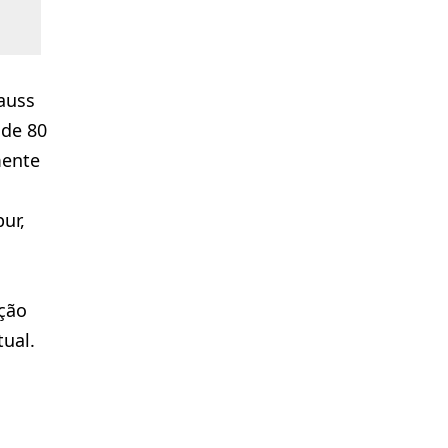
auss
 de 80
mente
ur,
ção
ual.