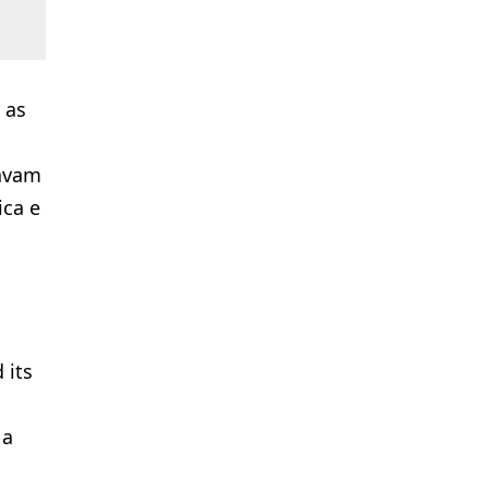
 as
tavam
ica e
 its
 a