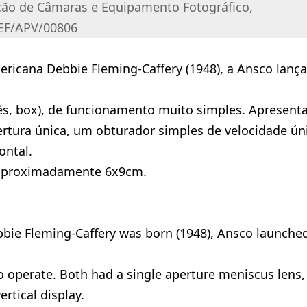
ção de Câmaras e Equipamento Fotográfico,
EF/APV/00806
ricana Debbie Fleming-Caffery (1948), a Ansco lança
ês, box), de funcionamento muito simples. Apresen
tura única, um obturador simples de velocidade ún
ontal.
 aproximadamente 6x9cm.
bie Fleming-Caffery was born (1948), Ansco launched
 operate. Both had a single aperture meniscus lens,
ertical display.