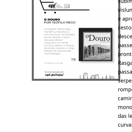
subim
vislu
e ap
cesto
desce
passe
pront
Rasg
passa
serpe
rompe
camin
mono
das l
curva