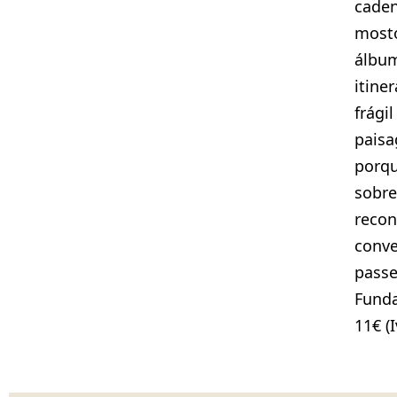
caden
mosto
álbu
itine
frági
paisa
porqu
sobre
recon
conve
passe
Fund
11€ (I