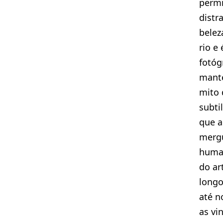
permi
distr
bele
rio e
fotóg
manté
mito 
subti
que a
merg
huma
do ar
longo
até n
as vi