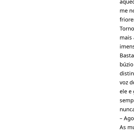
aque
me no
friore
Torno
mais 
imen
Basta
búzio
disti
voz d
ele e
semp
nunca
– Ago
As mu