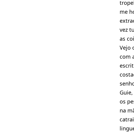
trope
me ho
extra
vez t
as coi
Vejo 
com a
escri
costa
senho
Guie,
os pe
na mã
catra
lingu