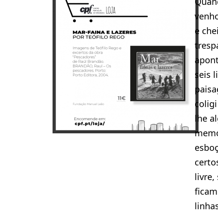
Quand
venh
e che
tresp
apont
seis 
paisa
coligi
lhe a
memór
esboç
certo
livre
ficam
linha