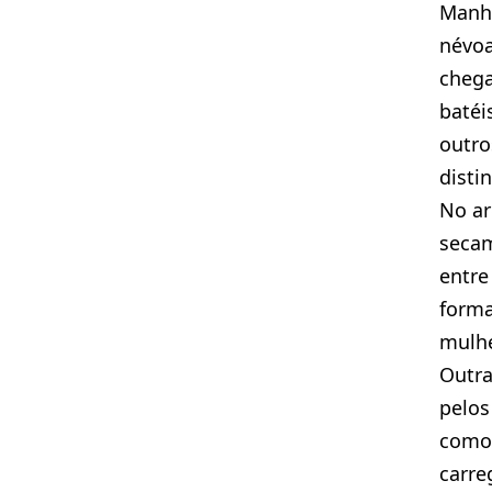
Manh
névoa
chega
batéi
outro
disti
No ar
secam
entre
forma
mulhe
Outr
pelos
como
carre