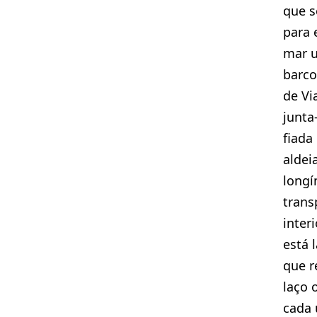
que s
para 
mar 
barco
de Vi
junta
fiada
aldei
longí
trans
interi
está 
que r
laço 
cada 