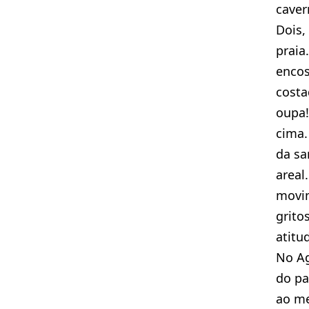
caver
Dois,
prai
encos
costa
oupa!
cima.
da sa
areal
movi
grito
atitu
No Ag
do pa
ao me