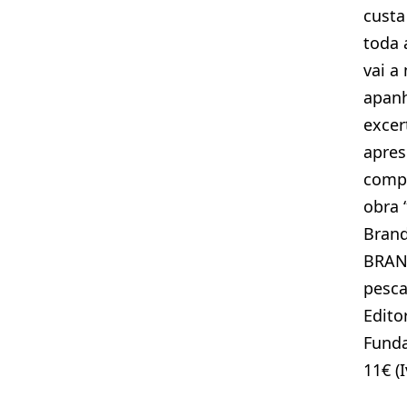
custa
toda 
vai a
apanh
excer
apres
compi
obra 
Bran
BRAN
pesca
Edito
Fund
11€ (I