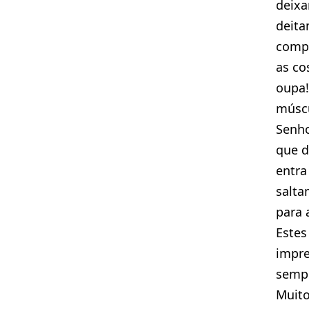
deixa
deita
comp
as co
oupa!
múscu
Senho
que d
entra
salta
para 
Estes
impr
sempr
Muito