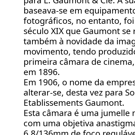
para L. Gaumont & Cie. A s
baseava-se em equipamento
fotográficos, no entanto, fo
século XIX que Gaumont se
também à novidade da im
movimento, tendo produzid
primeira câmara de cinema,
em 1896.
Em 1906, o nome da empres
alterar-se, desta vez para S
Etablissements Gaumont.
Esta câmara é uma jumelle 
com uma objetiva anastigmát
6.8/136mm de foco reguláve