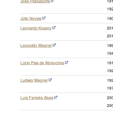
José Passaporte
19
19
Júlio Novais
19
Leonardo Kossoy
20
20
Leopoldo Wagner
189
19
Lúcio Pais de Abranches
191
19
Ludwig Wagner
192
19
Luís Ferreira Alves
200
20