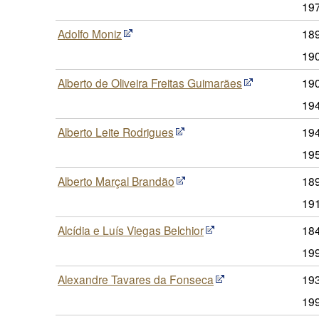
19
Adolfo Moniz
189
19
Alberto de Oliveira Freitas Guimarães
190
19
Alberto Leite Rodrigues
194
19
Alberto Marçal Brandão
189
19
Alcídia e Luís Viegas Belchior
184
19
Alexandre Tavares da Fonseca
19
19