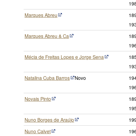
19
Marques Abreu
189
19
Marques Abreu & Ca
189
19
Mécia de Freitas Lopes e Jorge Sena
185
19
Natalina Cuba Barros
Novo
19
19
Novais Pinto
189
19
Nuno Borges de Araújo
19
Nuno Calvet
19