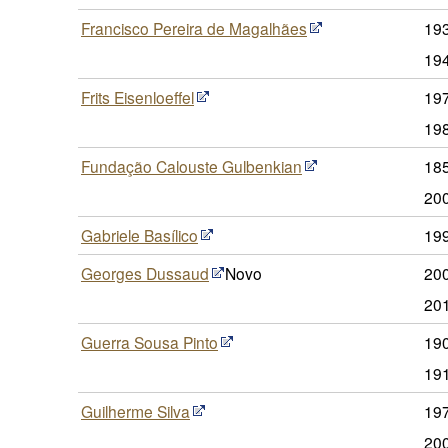
Francisco Pereira de Magalhães
19
19
Frits Eisenloeffel
19
19
Fundação Calouste Gulbenkian
18
20
Gabriele Basílico
19
Georges Dussaud
Novo
20
20
Guerra Sousa Pinto
190
19
Guilherme Silva
19
20