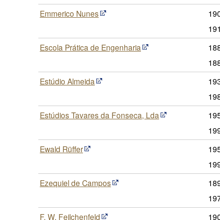
Emmerico Nunes
190
19
Escola Prática de Engenharia
18
18
Estúdio Almeida
193
19
Estúdios Tavares da Fonseca, Lda
195
19
Ewald Rüffer
195
19
Ezequiel de Campos
189
19
F. W. Feilchenfeld
190