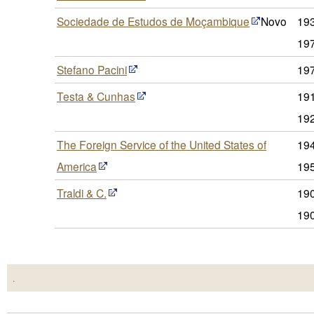
Sociedade de Estudos de Moçambique
Novo
19
19
Stefano Pacini
19
Testa & Cunhas
191
19
The Foreign Service of the United States of
194
America
19
Traldi & C.
19
19
.