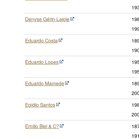
19
Denyse Gérin-Lajoie
198
19
Eduardo Costa
189
19
Eduardo Lopes
19
19
Eduardo Mamede
189
20
Egídio Santos
198
20
Emílio Biel & C?
187
19