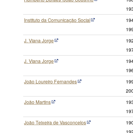
19
Instituto da Comunicação Social
19
19
J. Viana Jorge
192
19
J. Viana Jorge
19
19
João Loureiro Fernandes
19
20
João Martins
193
19
João Teixeira de Vasconcelos
190
19