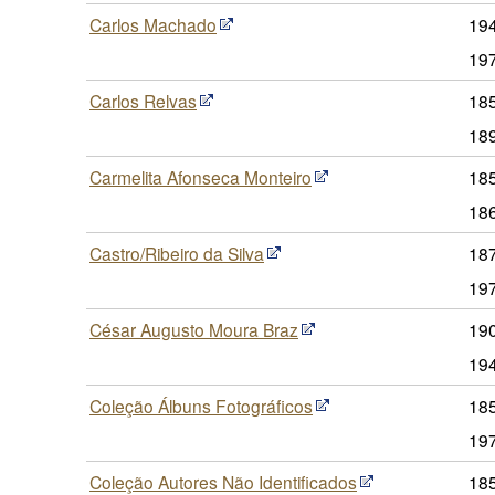
Carlos Machado
19
19
Carlos Relvas
185
18
Carmelita Afonseca Monteiro
18
18
Castro/Ribeiro da Silva
187
19
César Augusto Moura Braz
190
19
Coleção Álbuns Fotográficos
185
19
Coleção Autores Não Identificados
18