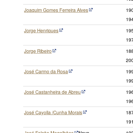
Joaquim Gomes Ferreira Alves
190
19
Jorge Henriques
195
19
Jorge Ribeiro
18
20
José Carmo da Rosa
199
19
José Castanheira de Abreu
19
19
José Cayolla /Cunha Morais
187
19
José Falcão Magalhães
Novo
19