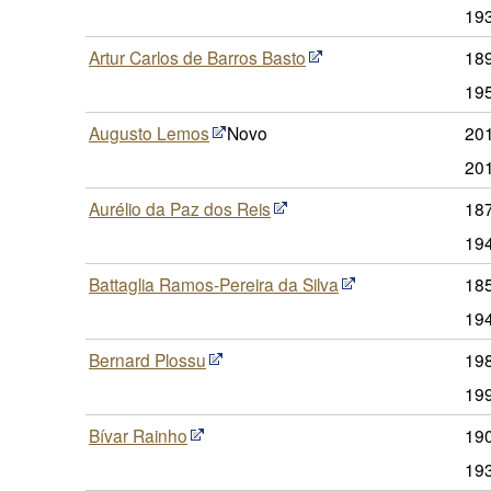
19
Artur Carlos de Barros Basto
18
19
Augusto Lemos
Novo
20
20
Aurélio da Paz dos Reis
187
19
Battaglia Ramos-Pereira da Silva
185
19
Bernard Plossu
198
19
Bívar Rainho
19
19