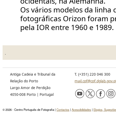
ocidentais, na Alemanha.
Os vários modelos da linha
fotográficas Orizon foram p
pela IOR entre 1960 e 1989.
.
Antiga Cadeia e Tribunal da
T. (+351) 220 046 300
Relação do Porto
mail.cpf@cpf.dglab.gov.p
Largo Amor de Perdição
4050-008 Porto | Portugal
© 2026 - Centro Português de Fotografia |
Contactos
|
Acessibilidades
|
Elogios, Sugestõ