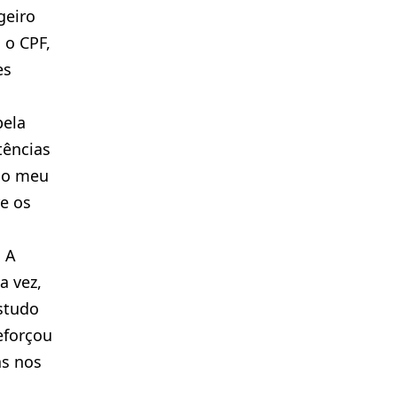
geiro
 o CPF,
es
ela
tências
 o meu
e os
 A
a vez,
studo
eforçou
as nos