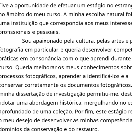
Tive a oportunidade de efetuar um estágio no estran
no âmbito do meu curso. A minha escolha natural foi
uma instituição que correspondia aos meus interess
profissionais e pessoais.
Sou apaixonado pela cultura, pelas artes e p
fotografia em particular, e queria desenvolver compe
práticas em consonância com o que aprendi durante
curso. Queria melhorar os meus conhecimentos sobr
processos fotográficos, aprender a identificá-los e a
conservar corretamente os documentos fotográficos.
minha dissertação de investigação permitiu-me, dest
adotar uma abordagem histórica, mergulhando no e
aprofundado de uma coleção. Por fim, este estágio r
o meu desejo de desenvolver as minhas competênci
domínios da conservação e do restauro.