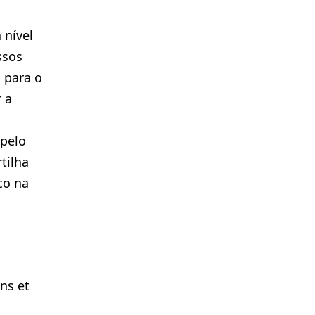
 nível
ssos
 para o
 a
 pelo
tilha
co na
ons et