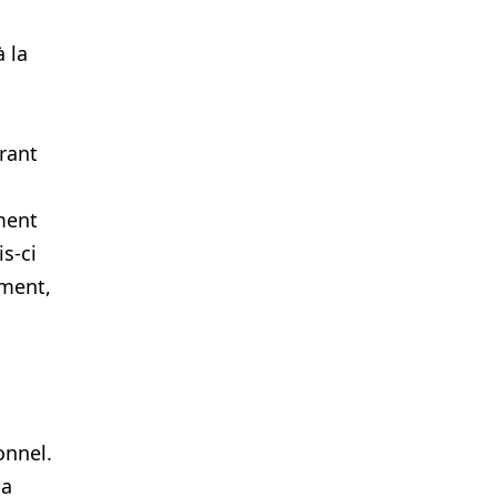
à la
e
rant
ement
s-ci
ement,
onnel.
da