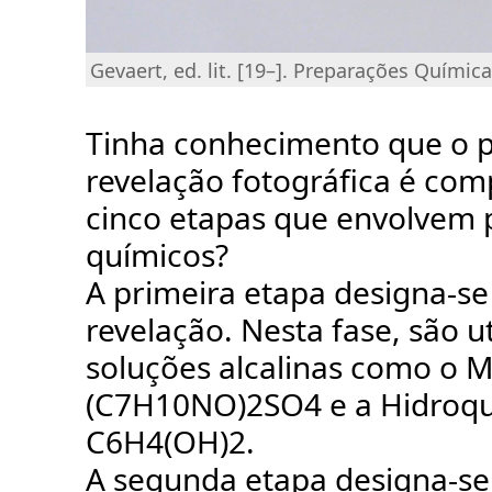
Gevaert, ed. lit. [19–]. Preparações Químicas 
Tinha conhecimento que o 
revelação fotográfica é com
cinco etapas que envolvem 
químicos?
A primeira etapa designa-se
revelação. Nesta fase, são ut
soluções alcalinas como o M
(C7H10NO)2SO4 e a Hidroq
C6H4(OH)2.
A segunda etapa designa-se