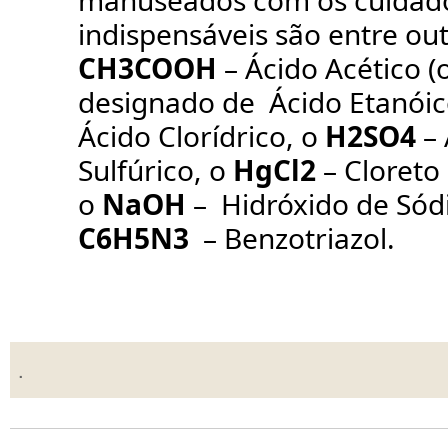
manuseados com os cuidad
indispensáveis são entre out
CH
3
COOH
– Ácido Acético (
designado de Ácido Etanóic
Ácido Clorídrico, o
H
2
SO
4
– 
Sulfúrico, o
HgCl
2
– Cloreto
o
NaOH
– Hidróxido de Sód
C
6
H
5
N
3
–
Benzotriazol.
.