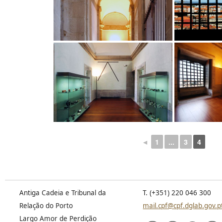
◄
1
...
3
4
Antiga Cadeia e Tribunal da
T. (+351) 220 046 300
Relação do Porto
mail.cpf@cpf.dglab.gov.p
Largo Amor de Perdição