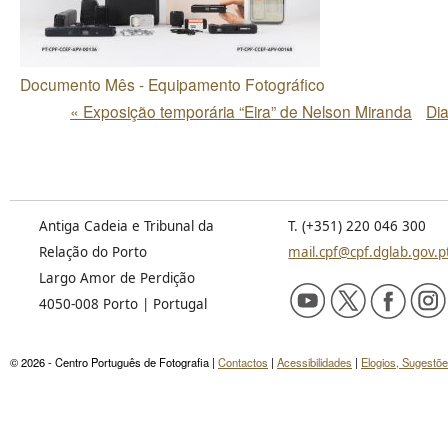
Documento Mês - Equipamento Fotográfico
«
Exposição temporária “Eira” de Nelson Miranda
Dia
Navegação
do
Evento
Antiga Cadeia e Tribunal da
T. (+351) 220 046 300
Relação do Porto
mail.cpf@cpf.dglab.gov.p
Largo Amor de Perdição
4050-008 Porto | Portugal
© 2026 - Centro Português de Fotografia |
Contactos
|
Acessibilidades
|
Elogios, Sugestõ