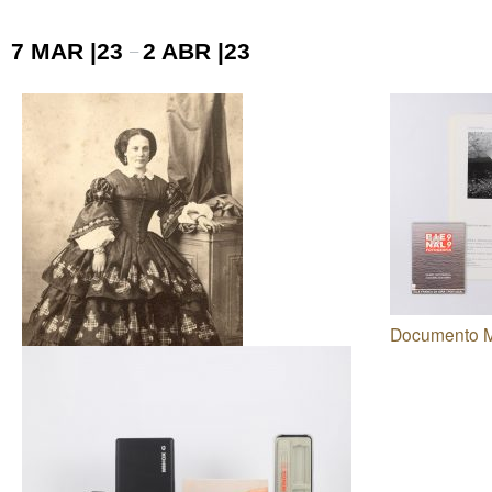
7 MAR |23
2 ABR |23
–
Documento Mê
Documento Mês - Fundos e Coleções