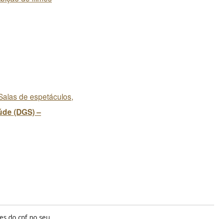
Salas de espetáculos,
úde (DGS) –
es do cpf no seu