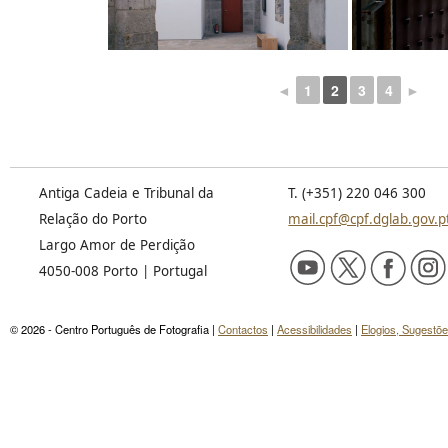
◄
1
2
3
4
►
Antiga Cadeia e Tribunal da
T. (+351) 220 046 300
Relação do Porto
mail.cpf@cpf.dglab.gov.p
Largo Amor de Perdição
4050-008 Porto | Portugal
© 2026 - Centro Português de Fotografia |
Contactos
|
Acessibilidades
|
Elogios, Sugestõ