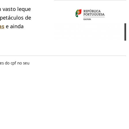
m vasto leque
spetáculos de
as
e ainda
es do cpf no seu